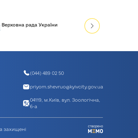
Міністерство о
Верховна рада України
України
(044) 489 02 50
priyom.shevruo@kyivcity.gov.ua
04119, м.Київ, вул. Зоологічна,
6-а
ва захищені