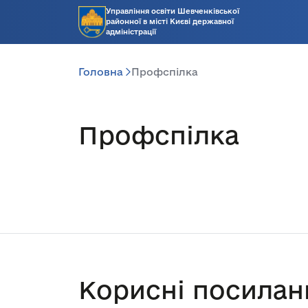
Управління освіти Шевченківської
районної в місті Києві державної
адміністрації
Головна
Профспілка
Профспілка
Корисні посилан