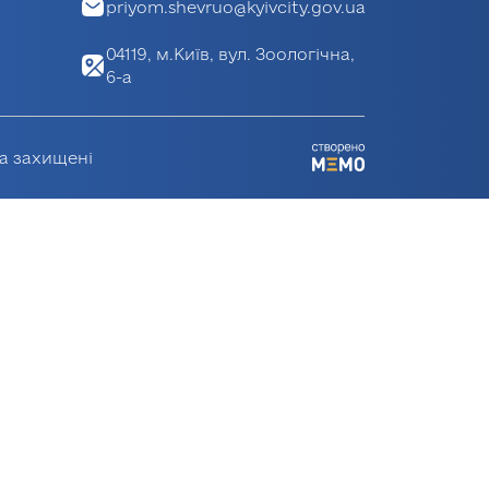
priyom.shevruo@kyivcity.gov.ua
04119, м.Київ, вул. Зоологічна,
6-а
ва захищені