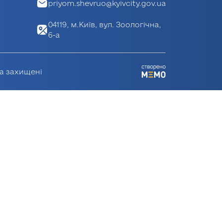
priyom.shevruo@kyivcity.gov.ua
04119, м.Київ, вул. Зоологічна,
6-а
ва захищені