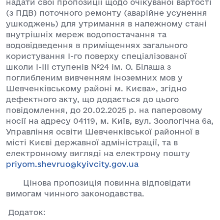
надати свої пропозиції щодо очікуваної вартості
(з ПДВ) поточного ремонту (аварійне усунення
ушкоджень) для утримання в належному стані
внутрішніх мереж водопостачання та
водовідведення в приміщеннях загального
користування І-го поверху спеціалізованої
школи І-ІІІ ступенів №24 ім. О. Білаша з
поглибленим вивченням іноземних мов у
Шевченківському районі м. Києва», згідно
дефектного акту, що додається до цього
повідомлення, до 20.02.2025 р. на паперовому
носії на адресу 04119, м. Київ, вул. Зоологічна 6а,
Управління освіти Шевченківської районної в
місті Києві державної адміністрації, та в
електронному вигляді на електрону пошту
priyom.shevruo@kyivcity.gov.ua
Цінова пропозиція повинна відповідати
вимогам чинного законодавства.
Додаток: