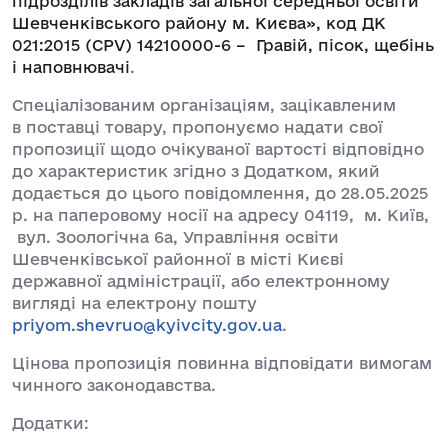
підрозділів закладів загальної середньої освіти
Шевченківського району м. Києва», код ДК
021:2015 (CPV) 14210000-6 – Гравій, пісок, щебінь
і наповнювачі
.
Спеціалізованим організаціям, зацікавленим
в поставці товару, пропонуємо надати свої
пропозиції щодо очікуваної вартості відповідно
до характеристик згідно з Додатком, який
додається до цього повідомлення, до 28.05.2025
р. на паперовому носії на адресу 04119, м. Київ,
вул. Зоологічна 6а, Управління освіти
Шевченківської районної в місті Києві
державної адміністрації, або електронному
вигляді на електрону пошту
priyom.shevruo@kyivcity.gov.ua
.
Цінова пропозиція повинна відповідати вимогам
чинного законодавства.
Додатки: