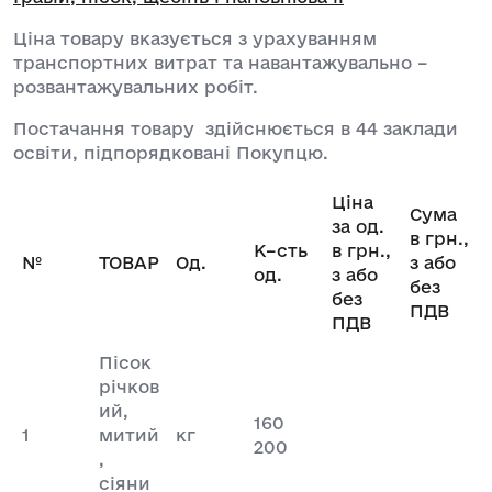
Ціна товару вказується з урахуванням
транспортних витрат та навантажувально –
розвантажувальних робіт.
Постачання товару здійснюється в 44 заклади
освіти, підпорядковані Покупцю.
Ціна
Сума
за од.
в грн.,
К
–
сть
в грн.,
№
ТОВАР
Од.
з або
од.
з або
без
без
ПДВ
ПДВ
Пісок
річков
ий,
160
1
митий
кг
200
,
сіяни