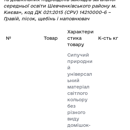
середньої освіти Шевченківського району м.
Києва», код ДК 021:2015 (CPV) 14210000-6 –
Гравій, пісок, щебінь і наповнювач
Характери
№
Товар
стика
К-сть кг
товару
Сипучий
природни
й
універсал
ьний
матеріал
світлого
кольору
без
різного
виду
домішок-