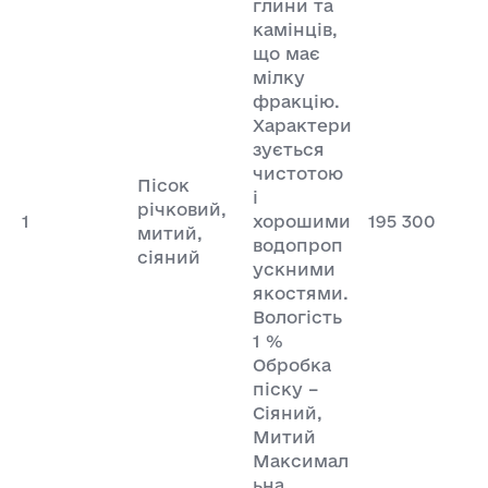
глини та
камінців,
що має
мілку
фракцію.
Характери
зується
чистотою
Пісок
і
річковий,
1
хорошими
195 300
митий,
водопроп
сіяний
ускними
якостями.
Вологість
1 %
Обробка
піску –
Сіяний,
Митий
Максимал
ьна