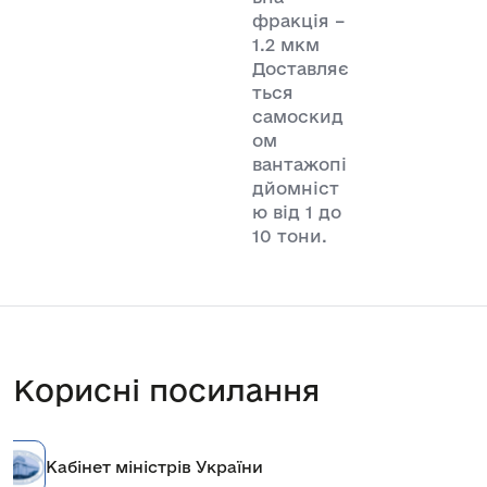
фракція –
1.2 мкм
Доставляє
ться
самоскид
ом
вантажопі
дйомніст
ю від 1 до
10 тони.
Корисні посилання
Кабінет міністрів України