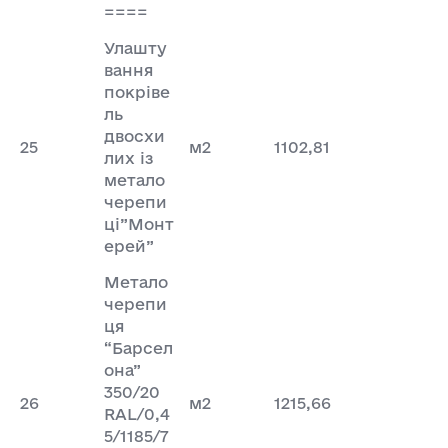
====
Улашту
вання
покріве
ль
двосхи
25
м2
1102,81
лих із
метало
черепи
ці”Монт
ерей”
Метало
черепи
ця
“Барсел
она”
350/20
26
м2
1215,66
RAL/0,4
5/1185/7