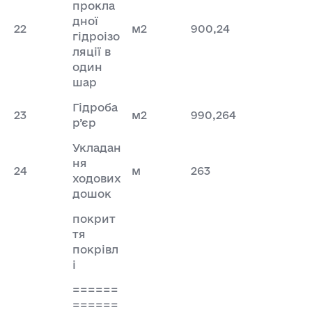
прокла
дної
22
м2
900,24
гідроізо
ляції в
один
шар
Гідроба
23
м2
990,264
р’єр
Укладан
ня
24
м
263
ходових
дошок
покрит
тя
покрівл
і
======
======