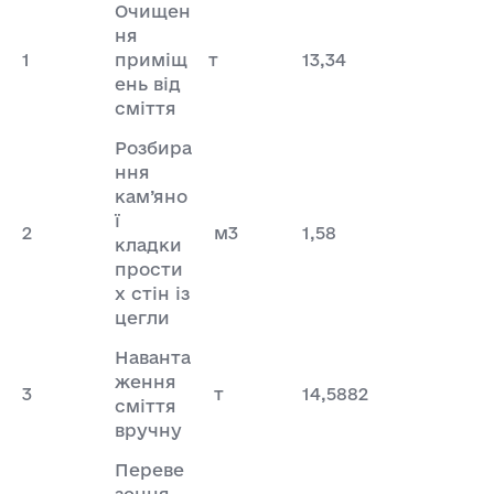
Очищен
ня
1
приміщ
т
13,34
ень від
сміття
Розбира
ння
кам’яно
ї
2
м3
1,58
кладки
прости
х стін із
цегли
Наванта
ження
3
т
14,5882
сміття
вручну
Переве
зення