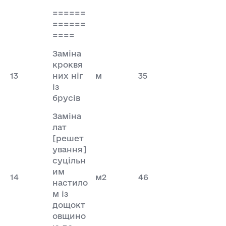
======
======
====
Заміна
кроквя
13
них ніг
м
35
із
брусів
Заміна
лат
[решет
ування]
суцільн
им
14
м2
46
настило
м із
дощокт
овщино