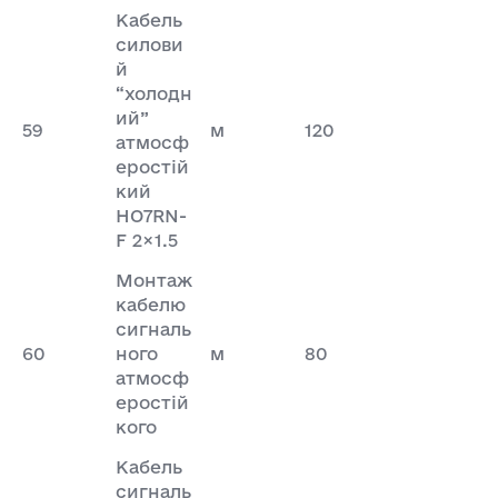
Кабель
силови
й
“холодн
ий”
59
м
120
атмосф
еростій
кий
HO7RN-
F 2×1.5
Монтаж
кабелю
сигналь
60
ного
м
80
атмосф
еростій
кого
Кабель
сигналь