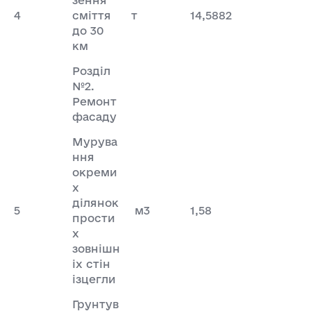
4
сміття
т
14,5882
до 30
км
Розділ
№2.
Ремонт
фасаду
Мурува
ння
окреми
х
ділянок
5
м3
1,58
прости
х
зовнішн
іх стін
ізцегли
Грунтув