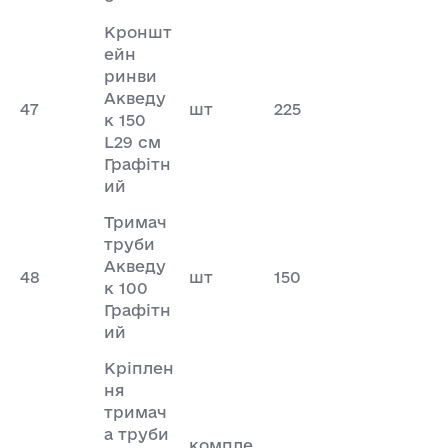
Кроншт
ейн
ринви
Акведу
47
шт
225
к 150
L29 см
Графітн
ий
Тримач
труби
Акведу
48
шт
150
к 100
Графітн
ий
Кріплен
ня
тримач
а труби
компле