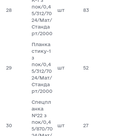
пок/0,4
28
шт
83
5/312/70
24/Мат/
Станда
рт/2000
Планка
стику-1
з
пок/0,4
29
шт
52
5/312/70
24/Мат/
Станда
рт/2000
Спецпл
анка
№22 з
пок/0,4
30
шт
27
5/870/70
24/Мат/