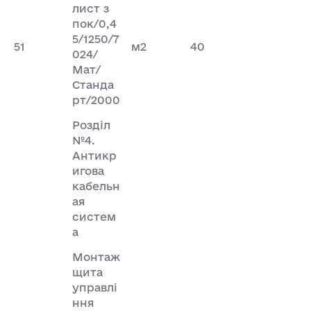
лист з
пок/0,4
5/1250/7
51
м2
40
024/
Мат/
Станда
рт/2000
Розділ
№4.
Антикр
игова
кабельн
ая
систем
а
Монтаж
щита
управлі
ння