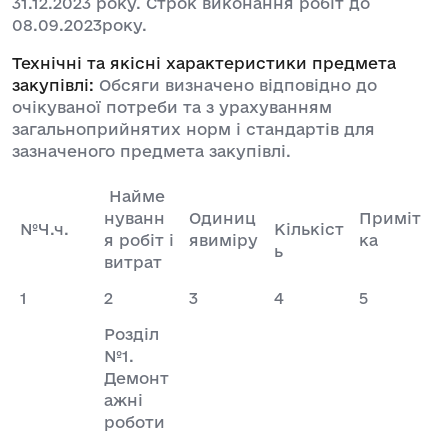
31.12.2023 року. Строк виконання робіт до
08.09.2023року.
Технічні та якісні характеристики предмета
закупівлі:
Обсяги визначено відповідно до
очікуваної потреби та з урахуванням
загальноприйнятих норм і стандартів для
зазначеного предмета закупівлі.
Найме
нуванн
Одиниц
Приміт
№Ч.ч.
Кількіст
я робіт і
явиміру
ка
ь
витрат
1
2
3
4
5
Розділ
№1.
Демонт
ажні
роботи