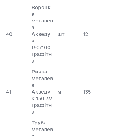
Воронк
а
металев
а
40
Акведу
шт
12
к
150/100
Графітн
а
Ринва
металев
а
41
Акведу
м
135
к 150 3м
Графітн
а
Труба
металев
а