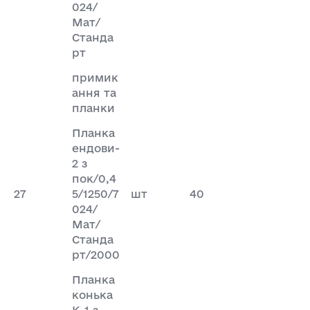
024/
Мат/
Станда
рт
примик
ання та
планки
Планка
ендови-
2 з
пок/0,4
27
5/1250/7
шт
40
024/
Мат/
Станда
рт/2000
Планка
конька
К-1 з