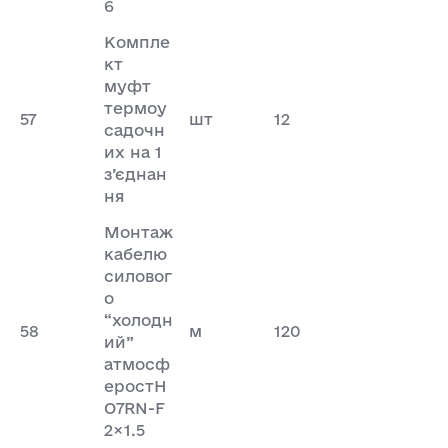
6
Компле
кт
муфт
термоу
57
шт
12
садочн
их на 1
з’єднан
ня
Монтаж
кабелю
силовог
о
“холодн
58
м
120
ий”
атмосф
еростH
O7RN-F
2×1.5