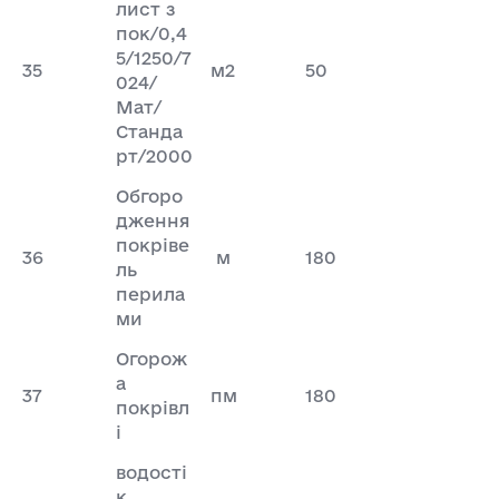
лист з
пок/0,4
5/1250/7
35
м2
50
024/
Мат/
Станда
рт/2000
Обгоро
дження
покріве
36
м
180
ль
перила
ми
Огорож
а
37
пм
180
покрівл
і
водості
к