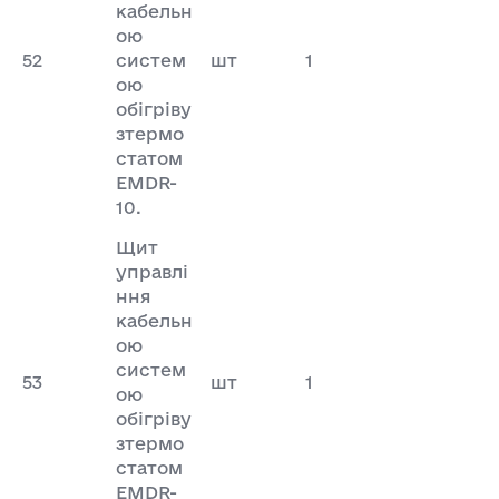
кабельн
ою
52
систем
шт
1
ою
обігріву
зтермо
статом
EMDR-
10.
Щит
управлі
ння
кабельн
ою
систем
53
шт
1
ою
обігріву
зтермо
статом
EMDR-