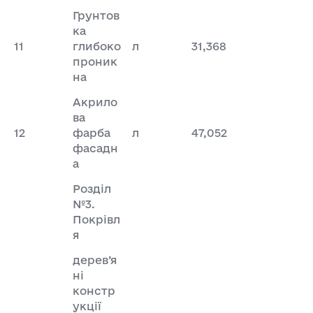
Грунтов
ка
11
глибоко
л
31,368
проник
на
Акрило
ва
12
фарба
л
47,052
фасадн
а
Розділ
№3.
Покрівл
я
дерев’я
ні
констр
укції