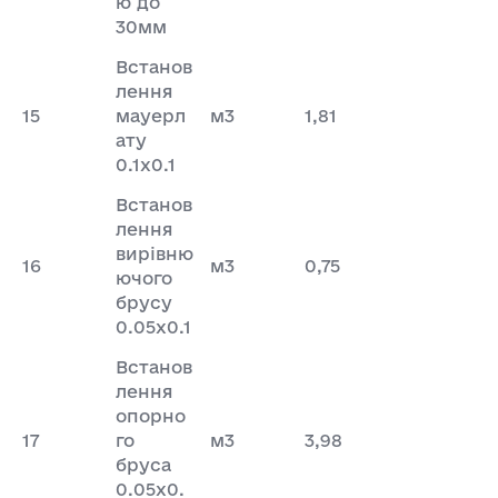
ю до
30мм
Встанов
лення
15
мауерл
м3
1,81
ату
0.1х0.1
Встанов
лення
вирiвню
16
м3
0,75
ючого
брусу
0.05х0.1
Встанов
лення
опорно
17
го
м3
3,98
бруса
0.05х0.