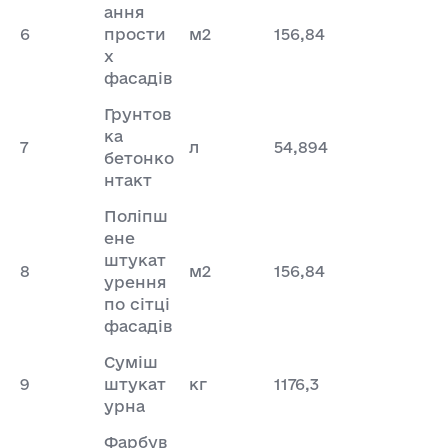
ання
6
прости
м2
156,84
х
фасадів
Грунтов
ка
7
л
54,894
бетонко
нтакт
Поліпш
ене
штукат
8
м2
156,84
урення
по сітці
фасадів
Суміш
9
штукат
кг
1176,3
урна
Фарбув