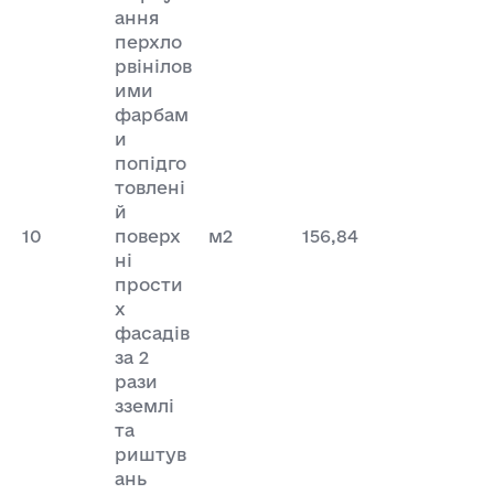
ання
перхло
рвінілов
ими
фарбам
и
попідго
товлені
й
10
поверх
м2
156,84
ні
прости
х
фасадів
за 2
рази
зземлі
та
риштув
ань