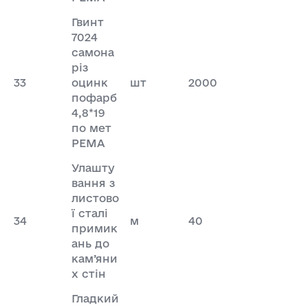
Гвинт
7024
самона
різ
33
оцинк
шт
2000
пофарб
4,8*19
по мет
PEMA
Улашту
вання з
листово
ї сталі
34
м
40
примик
ань до
кам’яни
х стін
Гладкий