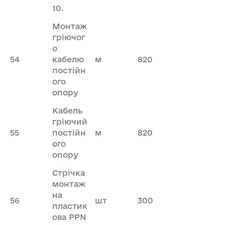
10.
Монтаж
гріючог
о
54
кабелю
м
820
постійн
ого
опору
Кабель
гріючий
55
постійн
м
820
ого
опору
Стрічка
монтаж
на
56
шт
300
пластик
ова PPN