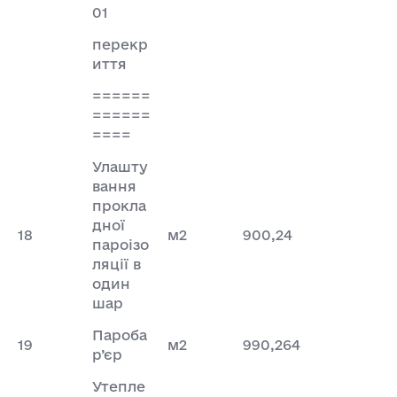
01
перекр
иття
======
======
====
Улашту
вання
прокла
дної
18
м2
900,24
пароізо
ляції в
один
шар
Пароба
19
м2
990,264
р’єр
Утепле