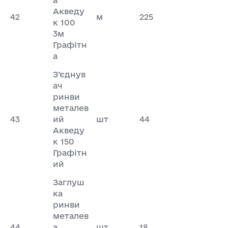
Акведу
42
м
225
к 100
3м
Графітн
а
З’єднув
ач
ринви
металев
43
ий
шт
44
Акведу
к 150
Графітн
ий
Заглуш
ка
ринви
металев
44
а
шт
18