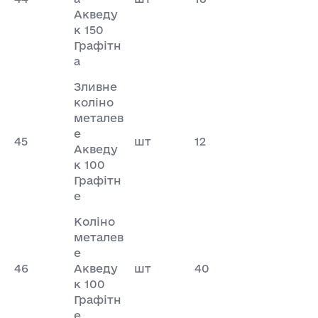
Акведу
к 150
Графітн
а
Зливне
коліно
металев
е
45
шт
12
Акведу
к 100
Графітн
е
Коліно
металев
е
46
Акведу
шт
40
к 100
Графітн
е