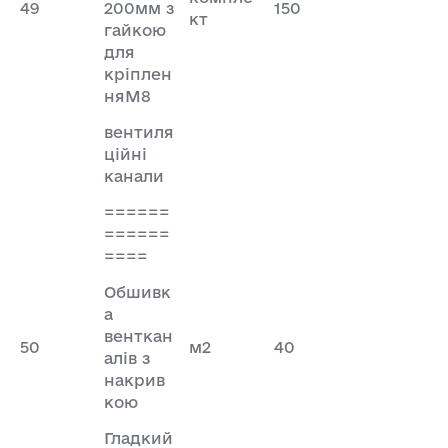
49
200мм з
150
кт
гайкою
для
кріплен
няМ8
вентиля
ційні
канали
======
======
====
Обшивк
а
венткан
50
м2
40
алів з
накрив
кою
Гладкий