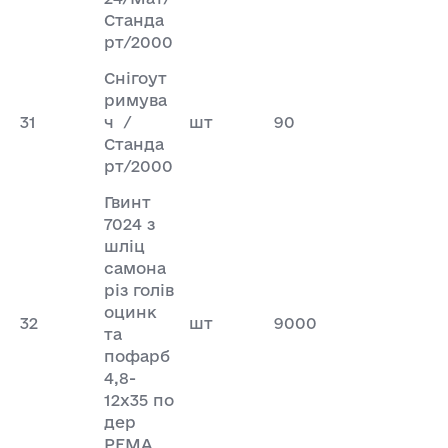
Станда
рт/2000
Снігоут
римува
31
ч /
шт
90
Станда
рт/2000
Гвинт
7024 з
шліц
самона
різ голів
оцинк
32
шт
9000
та
пофарб
4,8-
12х35 по
дер
PEMA