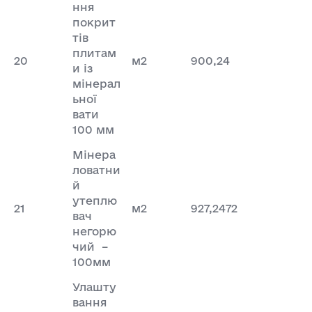
ння
покрит
тів
плитам
20
м2
900,24
и із
мінерал
ьної
вати
100 мм
Мінера
ловатни
й
утеплю
21
м2
927,2472
вач
негорю
чий –
100мм
Улашту
вання