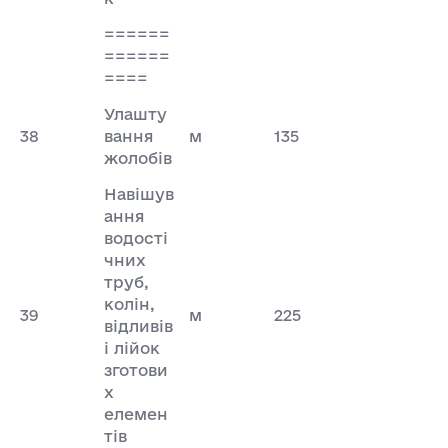
======
======
====
Улашту
38
вання
м
135
жолобів
Навішув
ання
водості
чних
труб,
колін,
39
м
225
відливів
і лійок
зготови
х
елемен
тів