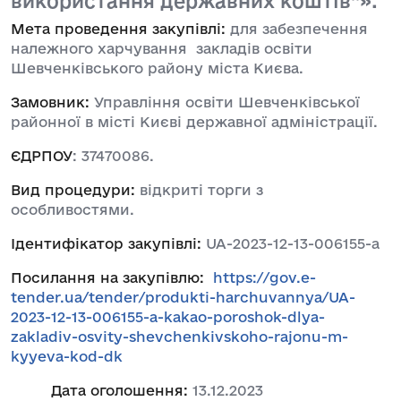
використання державних коштів”».
Мета проведення закупівлі:
для забезпечення
належного харчування закладів освіти
Шевченківського району міста Києва.
Замовник:
Управління освіти Шевченківської
районної в місті Києві державної адміністрації.
ЄДРПОУ
: 37470086.
Вид процедури:
відкриті торги з
особливостями.
Ідентифікатор закупівлі:
UA-2023-12-13-006155-a
Посилання на закупівлю:
https://gov.e-
tender.ua/tender/produkti-harchuvannya/UA-
2023-12-13-006155-a-kakao-poroshok-dlya-
zakladiv-osvity-shevchenkivskoho-rajonu-m-
kyyeva-kod-dk
Дата оголошення:
13.12.2023