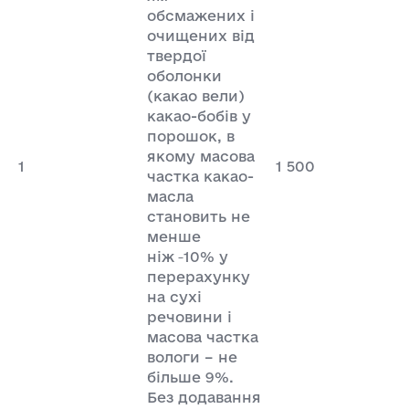
обсмажених і
очищених від
твердої
оболонки
(какао вели)
какао-бобів у
порошок, в
якому масова
1
1 500
частка какао-
масла
становить не
менше
ніж
10% у
перерахунку
на сухі
речовини і
масова частка
вологи – не
більше 9%.
Без додавання