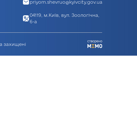
priyom.shevruo@kyivcity.gov.ua
04119, м.Київ, вул. Зоологічна,
6-а
ва захищені