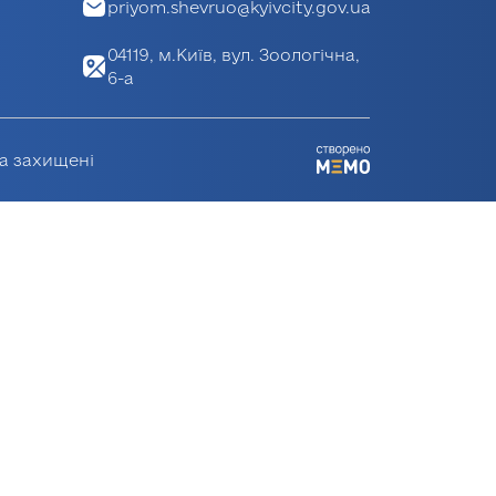
priyom.shevruo@kyivcity.gov.ua
04119, м.Київ, вул. Зоологічна,
6-а
ва захищені