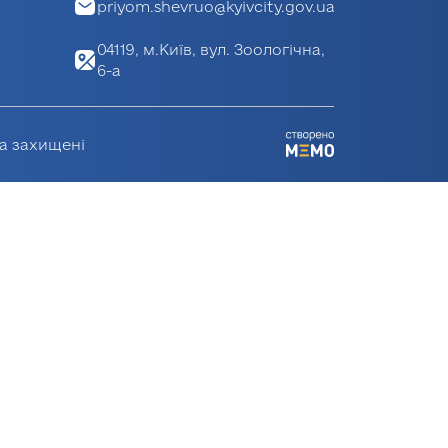
priyom.shevruo@kyivcity.gov.ua
04119, м.Київ, вул. Зоологічна,
6-а
ва захищені