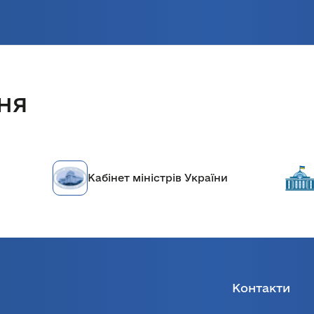
ня
істрів України
Верховна рада України
Контакти