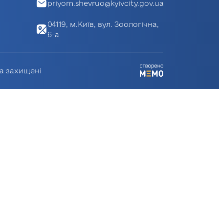
priyom.shevruo@kyivcity.gov.ua
04119, м.Київ, вул. Зоологічна,
6-а
ва захищені