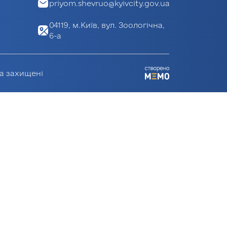
priyom.shevruo@kyivcity.gov.ua
04119, м.Київ, вул. Зоологічна,
6-а
ва захищені