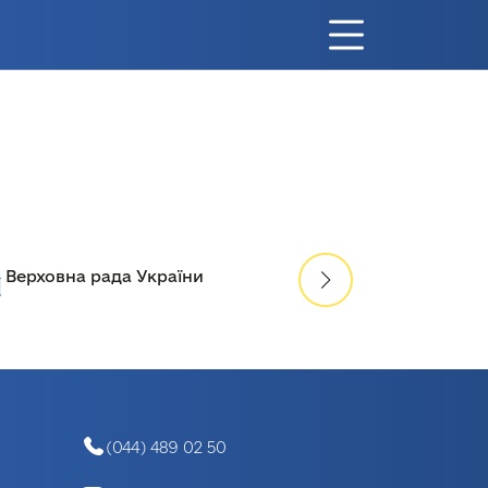
Міністерство освіти і н
а рада України
України
(044) 489 02 50