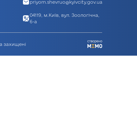
priyom.shevruo@kyivcity.gov.ua
04119, м.Київ, вул. Зоологічна,
6-а
ва захищені