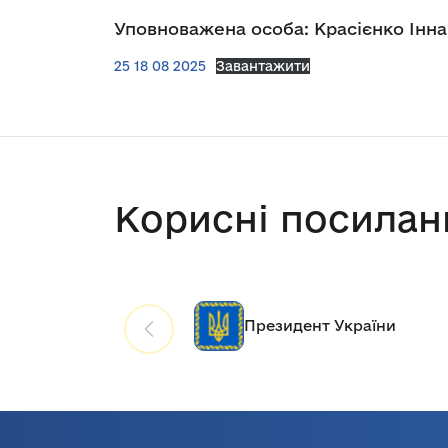
Уповноважена особа: Красієнко Інна Л
25 18 08 2025
Завантажити
Корисні посилан
идент України
Кабінет міністрів У