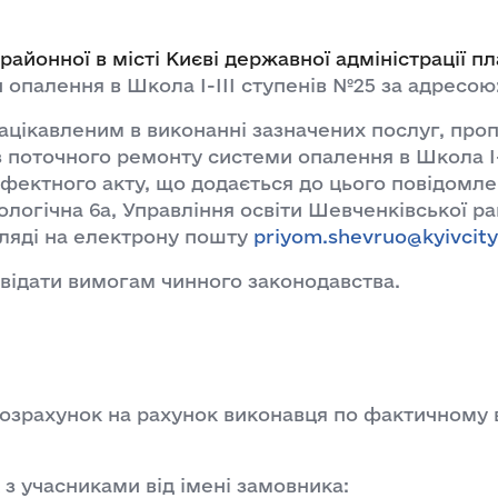
районної в місті Києві державної адміністрації п
палення в Школа І-ІІІ ступенів №25 за адресою: м
ікавленим в виконанні зазначених послуг, проп
 з поточного ремонту системи опалення в Школа І-
дефектного акту, що додається до цього повідомле
Зоологічна 6а, Управління освіти Шевченківської р
гляді на електрону пошту
priyom.shevruo@kyivcity
ідати вимогам чинного законодавства.
розрахунок на рахунок виконавця по фактичному 
з учасниками від імені замовника: