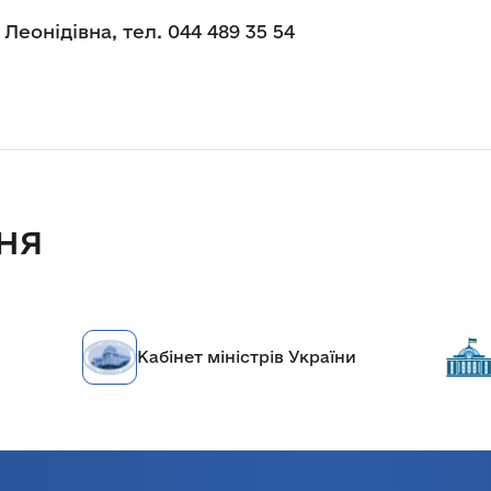
еонідівна, тел. 044 489 35 54
ня
країни
Верховна рада України