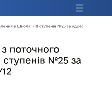
ння в Школа І-ІІІ ступенів №25 за адресою: місто Київ,
 з поточного
 ступенів №25 за
/12