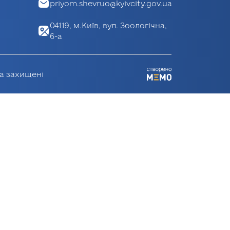
priyom.shevruo@kyivcity.gov.ua
04119, м.Київ, вул. Зоологічна,
6-а
ва захищені