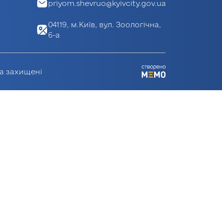
priyom.shevruo@kyivcity.gov.ua
04119, м.Київ, вул. Зоологічна,
6-а
ва захищені