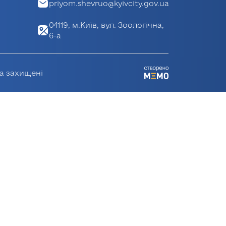
priyom.shevruo@kyivcity.gov.ua
04119, м.Київ, вул. Зоологічна,
6-а
ва захищені