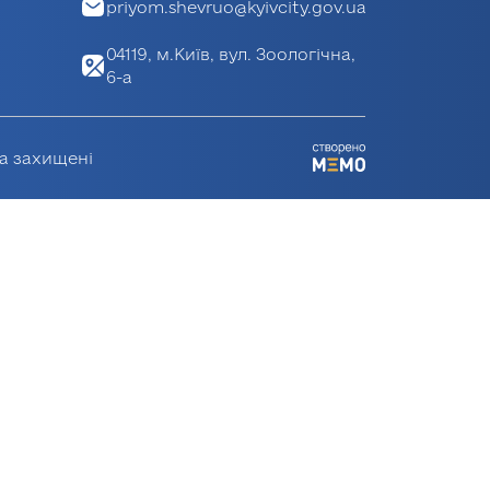
priyom.shevruo@kyivcity.gov.ua
04119, м.Київ, вул. Зоологічна,
6-а
ва захищені